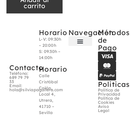
carrito
Horario
Navegación
Métodos
de
L-V: 09:30h
– 20:00h
Pago
S: 09:30h –
Sobre nosotros
14:00h
Contacto
Horario
Teléfono:
Calle
689 79 79
33
Cristóbal
Politicas
Email:
Colón,
hola@silviapaguilera.com
Política de
Local 4,
Privacidad
Política de
Utrera,
Cookies
41710 –
Aviso
Legal
Sevilla