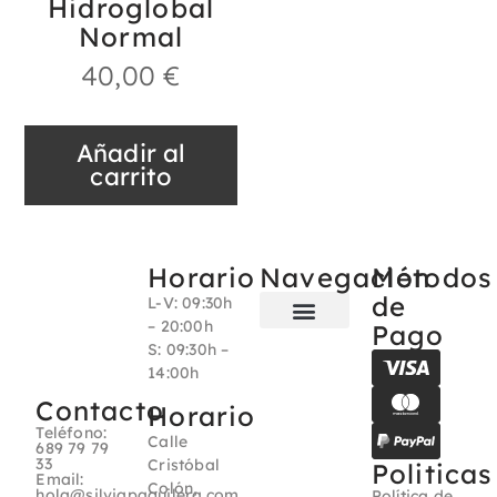
Hidroglobal
Normal
40,00
€
Añadir al
carrito
Horario
Navegación
Métodos
de
L-V: 09:30h
– 20:00h
Pago
S: 09:30h –
Sobre nosotros
14:00h
Contacto
Horario
Teléfono:
Calle
689 79 79
33
Cristóbal
Politicas
Email:
Colón,
hola@silviapaguilera.com
Política de