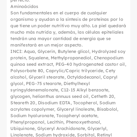
perfecto.
Aminoácidos
Son fundamentales en el cuerpo de cualquier
organismo y ayudan a la síntesis de proteínas por lo
que tiene un poder nutritivo muy alto. La piel quedará
mucho más nutrida y, además, las células epiteliales
tendrán una mayor cantidad de energía que se
manifestará en un mejor aspecto.
INCI: Aqua, Glycerin, Butylene glicol, Hydrolyzed soy
protein, Squalene, Methylpropanediol, Chenopodium
quinoa seed extract, PEG-40 hydrogenated castor oil,
Polysorbate 80, Caprylic/Capric trilyceride, Cety
alcohol, Glyceril stearate, Octyldodecanol, Capryl
glycol, PEG-75 stearate, Diethylhexyl
syringyldenemalonate, C12-15 Alkyl benzoate,
glycogen, helianthus annuus seed oil, Cetheth 20,
Steareth 20, Disodium EDTA, Tocopherol, Sodium
acrylates copolymer, Glyceryl linoleate, Bisabolol,
Sodium hyaluronate, Tocopheryl acetate,
Phenylpropanol, Lecithin, Phenoxyethanol,
Ubiquinone, Glyceryl Arachidonate, Glycerlyl,
Linolenate, Sodium hydroxide, Sorbitol, Retinyl