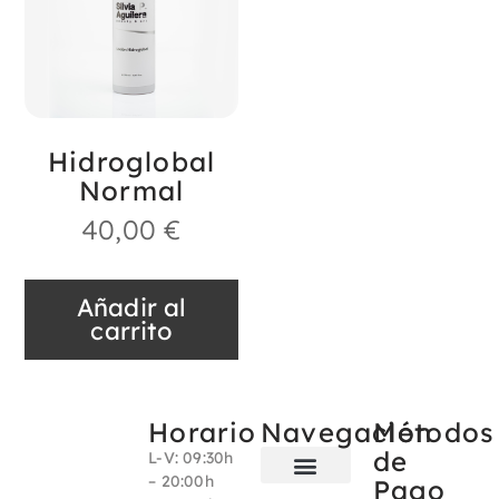
Hidroglobal
Normal
40,00
€
Añadir al
carrito
Horario
Navegación
Métodos
de
L-V: 09:30h
– 20:00h
Pago
Sobre nosotros