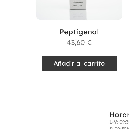
Peptigenol
43,60
€
Añadir al carrito
Hora
L-V: 09:
S: 09:30