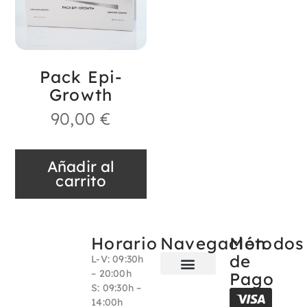
Pack Epi-
Growth
90,00
€
Añadir al
carrito
Horario
Navegación
Métodos
de
L-V: 09:30h
– 20:00h
Pago
S: 09:30h –
Sobre nosotros
14:00h